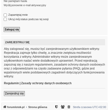
Nie pamiętam hasła
Wyślij ponownie e-mail aktywacyjny
Zapamiętaj mnie
Ukryj mój status podczas tej sesji
ZAREJESTRUJ SIĘ
Aby zalogować się, musisz być zarejestrowanym użytkownikiem witryny.
Rejestracja zajmuje tylko chwilę, a znacznie zwiększa możliwości
korzystania z witryny. Administrator witryny może zarejestrowanym
użytkownikom nadać wiele dodatkowych uprawnień. Przed rejestracją
zapoznaj się z naszym regulaminem, zasadami ochrony danych osobowych
oraz z odpowiedziami na często zadawane pytania (FAQ), gdzie jest
wyjaśnionych wiele podstawowych zagadnień dotyczących funkcjonowania
witryny.
Regulamin
|
Zasady ochrony danych osobowych
Zarejestruj się
forumlotek.pl
Strona główna
Strefa czasowa
UTC+02:00