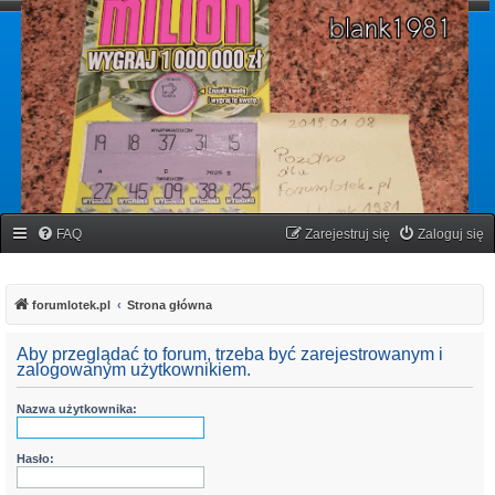
forumlotek.pl
Forum gier liczbowych
FAQ
Zarejestruj się
Zaloguj się
forumlotek.pl
Strona główna
Aby przeglądać to forum, trzeba być zarejestrowanym i
zalogowanym użytkownikiem.
Nazwa użytkownika:
Hasło: