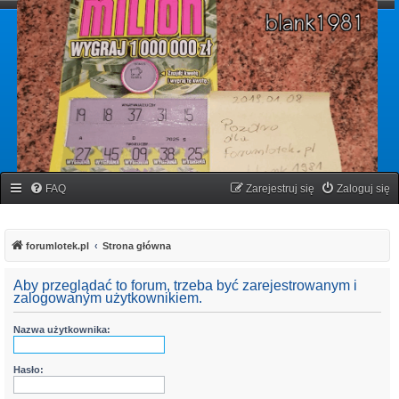
forumlotek.pl
Forum gier liczbowych
FAQ
Zarejestruj się
Zaloguj się
forumlotek.pl
Strona główna
Aby przeglądać to forum, trzeba być zarejestrowanym i
zalogowanym użytkownikiem.
Nazwa użytkownika:
Hasło: