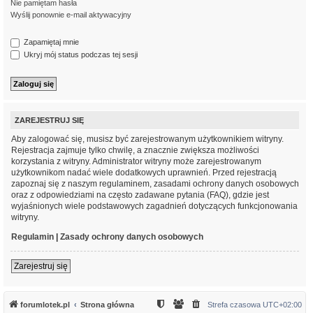
Nie pamiętam hasła
Wyślij ponownie e-mail aktywacyjny
Zapamiętaj mnie
Ukryj mój status podczas tej sesji
ZAREJESTRUJ SIĘ
Aby zalogować się, musisz być zarejestrowanym użytkownikiem witryny.
Rejestracja zajmuje tylko chwilę, a znacznie zwiększa możliwości
korzystania z witryny. Administrator witryny może zarejestrowanym
użytkownikom nadać wiele dodatkowych uprawnień. Przed rejestracją
zapoznaj się z naszym regulaminem, zasadami ochrony danych osobowych
oraz z odpowiedziami na często zadawane pytania (FAQ), gdzie jest
wyjaśnionych wiele podstawowych zagadnień dotyczących funkcjonowania
witryny.
Regulamin
|
Zasady ochrony danych osobowych
Zarejestruj się
forumlotek.pl
Strona główna
Strefa czasowa
UTC+02:00