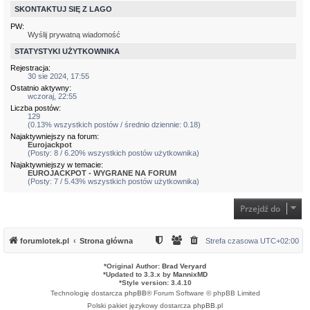
SKONTAKTUJ SIĘ Z LAGO
PW:
Wyślij prywatną wiadomość
STATYSTYKI UŻYTKOWNIKA
Rejestracja:
30 sie 2024, 17:55
Ostatnio aktywny:
wczoraj, 22:55
Liczba postów:
129
(0.13% wszystkich postów / średnio dziennie: 0.18)
Najaktywniejszy na forum:
Eurojackpot
(Posty: 8 / 6.20% wszystkich postów użytkownika)
Najaktywniejszy w temacie:
EUROJACKPOT - WYGRANE NA FORUM
(Posty: 7 / 5.43% wszystkich postów użytkownika)
Przejdź do
forumlotek.pl
Strona główna
Strefa czasowa
UTC+02:00
*
Original Author:
Brad Veryard
*
Updated to 3.3.x by
MannixMD
*
Style version: 3.4.10
Technologię dostarcza
phpBB
® Forum Software © phpBB Limited
Polski pakiet językowy dostarcza
phpBB.pl