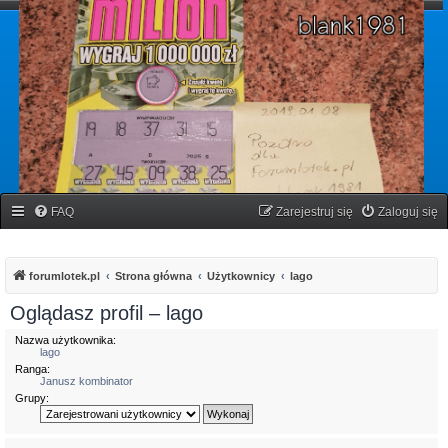
forumlotek.pl
Forum gier liczbowych
FAQ
Zarejestruj się
Zaloguj się
forumlotek.pl
Strona główna
Użytkownicy
lago
Oglądasz profil – lago
Nazwa użytkownika:
lago
Ranga:
Janusz kombinator
Grupy: