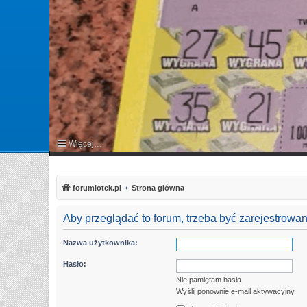
Więcej…
FAQ
forumlotek.pl
Strona główna
Aby przeglądać to forum, trzeba być zarejestrow
Nazwa użytkownika:
Hasło:
Nie pamiętam hasła
Wyślij ponownie e-mail aktywacyjny