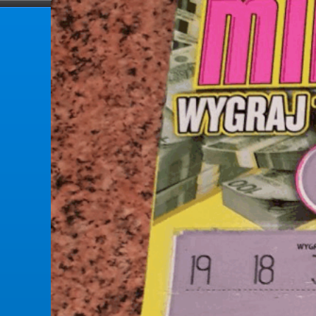
forumlotek.pl
Forum gier liczbowych