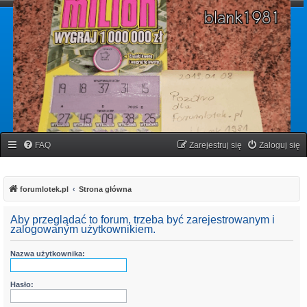
forumlotek.pl
Forum gier liczbowych
FAQ
Zarejestruj się
Zaloguj się
forumlotek.pl
Strona główna
Aby przeglądać to forum, trzeba być zarejestrowanym i
zalogowanym użytkownikiem.
Nazwa użytkownika:
Hasło: