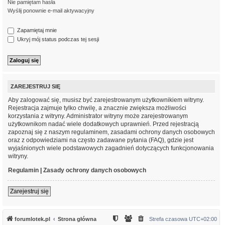
Nie pamiętam hasła
Wyślij ponownie e-mail aktywacyjny
Zapamiętaj mnie
Ukryj mój status podczas tej sesji
ZAREJESTRUJ SIĘ
Aby zalogować się, musisz być zarejestrowanym użytkownikiem witryny.
Rejestracja zajmuje tylko chwilę, a znacznie zwiększa możliwości
korzystania z witryny. Administrator witryny może zarejestrowanym
użytkownikom nadać wiele dodatkowych uprawnień. Przed rejestracją
zapoznaj się z naszym regulaminem, zasadami ochrony danych osobowych
oraz z odpowiedziami na często zadawane pytania (FAQ), gdzie jest
wyjaśnionych wiele podstawowych zagadnień dotyczących funkcjonowania
witryny.
Regulamin
|
Zasady ochrony danych osobowych
Zarejestruj się
forumlotek.pl
Strona główna
Strefa czasowa
UTC+02:00