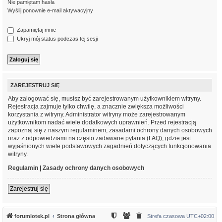
Nie pamiętam hasła
Wyślij ponownie e-mail aktywacyjny
Zapamiętaj mnie
Ukryj mój status podczas tej sesji
ZAREJESTRUJ SIĘ
Aby zalogować się, musisz być zarejestrowanym użytkownikiem witryny.
Rejestracja zajmuje tylko chwilę, a znacznie zwiększa możliwości
korzystania z witryny. Administrator witryny może zarejestrowanym
użytkownikom nadać wiele dodatkowych uprawnień. Przed rejestracją
zapoznaj się z naszym regulaminem, zasadami ochrony danych osobowych
oraz z odpowiedziami na często zadawane pytania (FAQ), gdzie jest
wyjaśnionych wiele podstawowych zagadnień dotyczących funkcjonowania
witryny.
Regulamin
|
Zasady ochrony danych osobowych
Zarejestruj się
forumlotek.pl
Strona główna
Strefa czasowa
UTC+02:00