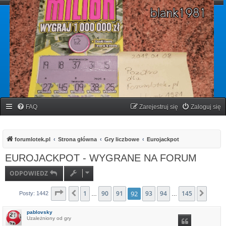
forumlotek.pl
Forum gier liczbowych
FAQ
Zarejestruj się
Zaloguj się
forumlotek.pl
Strona główna
Gry liczbowe
Eurojackpot
EUROJACKPOT - WYGRANE NA FORUM
ODPOWIEDZ
Strona
1
92
z
145
90
91
92
93
94
145
Poprzednia
Nastę
Posty: 1442
…
…
pablovsky
Uzależniony od gry