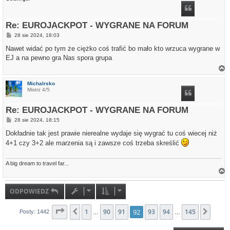
ó
r
ę
Re: EUROJACKPOT - WYGRANE NA FORUM
P
28 sie 2024, 18:03
o
s
Nawet widać po tym że ciężko coś trafić bo mało kto wrzuca wygrane w
t
EJ a na pewno gra Nas spora grupa
a
g
Michalrsko
ó
Mistrz 4/5
r
ę
Re: EUROJACKPOT - WYGRANE NA FORUM
P
28 sie 2024, 18:15
o
s
Dokładnie tak jest prawie nierealne wydaje się wygrać tu coś wiecej niż
t
4+1 czy 3+2 ale marzenia są i zawsze coś trzeba skreślić
A big dream to travel far...
a
g
ó
ODPOWIEDZ
r
ę
Strona
1
92
z
145
90
91
92
93
94
145
Poprzednia
Nastę
Posty: 1442
…
…