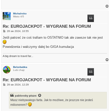
a
g
Michalrsko
ó
Mistrz 4/5
r
ę
Re: EUROJACKPOT - WYGRANE NA FORUM
P
28 sie 2024, 10:55
o
s
Jeśli patrzeć że coś trafiam to OSTATNIO tak ale zawsze tak nie jest
t
Powodzenia i walczymy dalej bo GIGA kumulacja
A big dream to travel far...
a
g
Belzebabka
ó
Lubi chajc
r
ę
Re: EUROJACKPOT - WYGRANE NA FORUM
P
28 sie 2024, 12:29
o
s
t
pablovsky
pisze:
Masz niebywałego farta. Jak to możliwe, że jeszcze nie jesteś
milionerem?