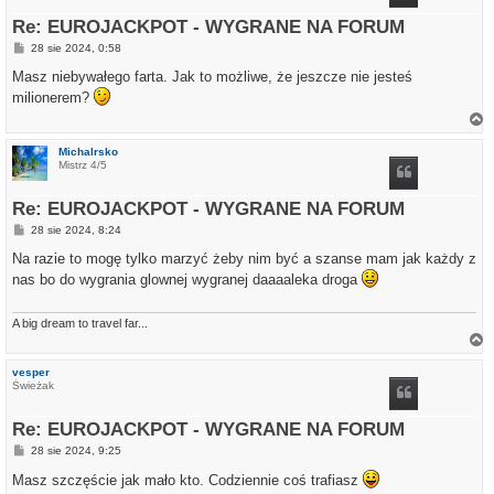
Re: EUROJACKPOT - WYGRANE NA FORUM
P
28 sie 2024, 0:58
o
s
Masz niebywałego farta. Jak to możliwe, że jeszcze nie jesteś
t
milionerem?
a
g
Michalrsko
ó
Mistrz 4/5
r
ę
Re: EUROJACKPOT - WYGRANE NA FORUM
P
28 sie 2024, 8:24
o
s
Na razie to mogę tylko marzyć żeby nim być a szanse mam jak każdy z
t
nas bo do wygrania glownej wygranej daaaaleka droga
A big dream to travel far...
a
g
vesper
ó
Świeżak
r
ę
Re: EUROJACKPOT - WYGRANE NA FORUM
P
28 sie 2024, 9:25
o
s
Masz szczęście jak mało kto. Codziennie coś trafiasz
t