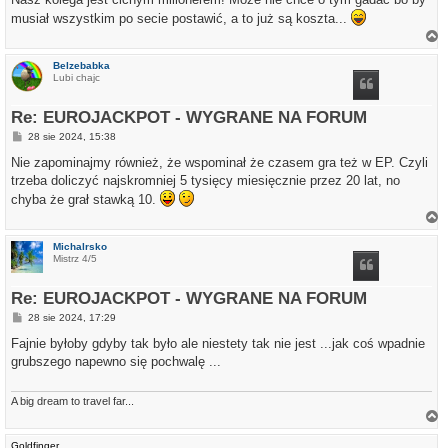
musiał wszystkim po secie postawić, a to już są koszta...
a
g
Belzebabka
ó
Lubi chajc
r
ę
Re: EUROJACKPOT - WYGRANE NA FORUM
P
28 sie 2024, 15:38
o
s
Nie zapominajmy również, że wspominał że czasem gra też w EP. Czyli
t
trzeba doliczyć najskromniej 5 tysięcy miesięcznie przez 20 lat, no
chyba że grał stawką 10.
a
g
Michalrsko
ó
Mistrz 4/5
r
ę
Re: EUROJACKPOT - WYGRANE NA FORUM
P
28 sie 2024, 17:29
o
s
Fajnie byłoby gdyby tak było ale niestety tak nie jest ...jak coś wpadnie
t
grubszego napewno się pochwalę ...
A big dream to travel far...
a
g
Goldfinger