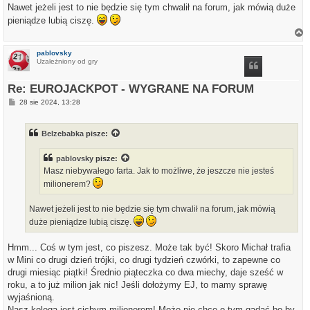
Nawet jeżeli jest to nie będzie się tym chwalił na forum, jak mówią duże
pieniądze lubią ciszę.
a
g
pablovsky
ó
Uzależniony od gry
r
ę
Re: EUROJACKPOT - WYGRANE NA FORUM
P
28 sie 2024, 13:28
o
s
t
Belzebabka
pisze:
pablovsky
pisze:
Masz niebywałego farta. Jak to możliwe, że jeszcze nie jesteś
milionerem?
Nawet jeżeli jest to nie będzie się tym chwalił na forum, jak mówią
duże pieniądze lubią ciszę.
Hmm... Coś w tym jest, co piszesz. Może tak być! Skoro Michał trafia
w Mini co drugi dzień trójki, co drugi tydzień czwórki, to zapewne co
drugi miesiąc piątki! Średnio piąteczka co dwa miechy, daje sześć w
roku, a to już milion jak nic! Jeśli dołożymy EJ, to mamy sprawę
wyjaśnioną.
Nasz kolega jest cichym milionerem! Może nie chce o tym gadać bo by