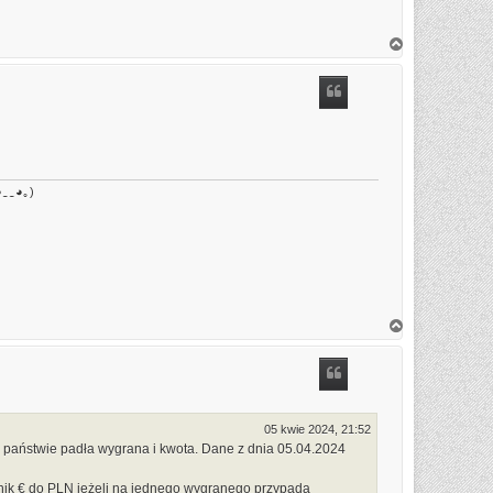
N
a
g
ó
r
ę
◕‿‿◕｡)
N
a
g
ó
r
ę
05 kwie 2024, 21:52
 państwie padła wygrana i kwota. Dane z dnia 05.04.2024
icznik € do PLN jeżeli na jednego wygranego przypada