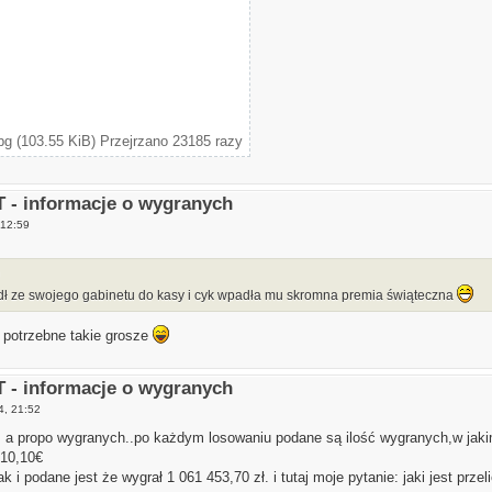
 (103.55 KiB) Przejrzano 23185 razy
- informacje o wygranych
 12:59
ł ze swojego gabinetu do kasy i cyk wpadła mu skromna premia świąteczna
e potrzebne takie grosze
- informacje o wygranych
4, 21:52
 a propo wygranych..po każdym losowaniu podane są ilość wygranych,w jaki
910,10€
 i podane jest że wygrał 1 061 453,70 zł. i tutaj moje pytanie: jaki jest prz