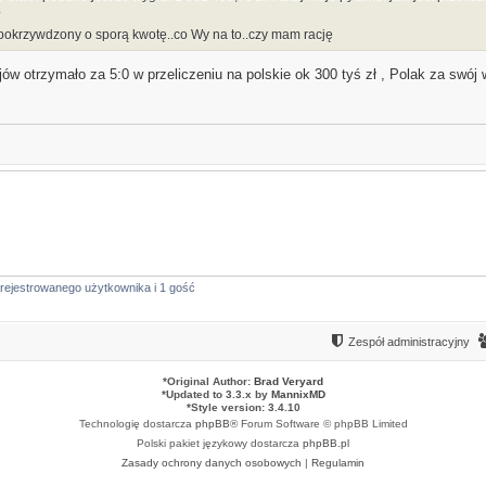
?
 pokrzywdzony o sporą kwotę..co Wy na to..czy mam rację
ów otrzymało za 5:0 w przeliczeniu na polskie ok 300 tyś zł , Polak za swój 
rejestrowanego użytkownika i 1 gość
Zespół administracyjny
*
Original Author:
Brad Veryard
*
Updated to 3.3.x by
MannixMD
*
Style version: 3.4.10
Technologię dostarcza
phpBB
® Forum Software © phpBB Limited
Polski pakiet językowy dostarcza
phpBB.pl
Zasady ochrony danych osobowych
|
Regulamin