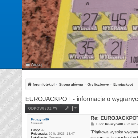
Więcej…
FAQ
forumlotek.pl
Strona główna
Gry liczbowe
Eurojackpot
EUROJACKPOT - informacje o wygrany
ODPOWIEDZ
Re: EUROJACKPOT 
Kruszyna80
Świeżak
P
autor:
Kruszyna80
»
25 wrz 
o
Posty:
32
s
"Piątkowa wysoka wygrana
Rejestracja:
29 lip 2023, 13:47
t
wygrana w Eurojackpot w ty
Lokalizacja:
Rzeszów