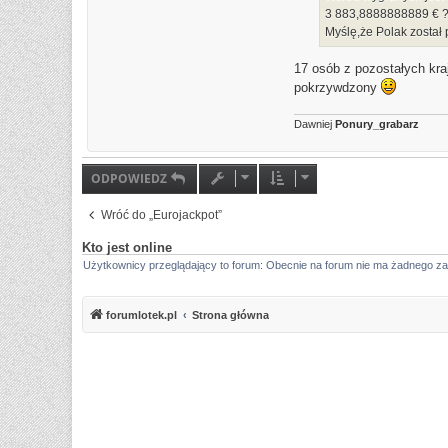
t
k
3 883,8888888889 € 
a
t
Myślę,że Polak został
h
u
a
j
r
s
17 osób z pozostałych kraj
i
i
o
ę
pokrzywdzony
n
z
D
S
Dawniej
Ponury_grabarz
1
9
8
7
ODPOWIEDZ
Wróć do „Eurojackpot”
Kto jest online
Użytkownicy przeglądający to forum: Obecnie na forum nie ma żadnego za
forumlotek.pl
Strona główna