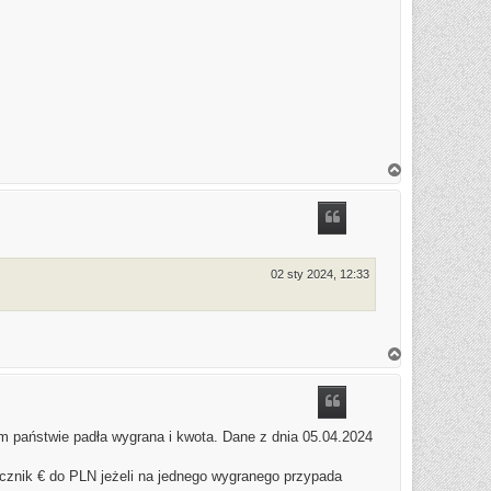
N
a
g
ó
r
ę
02 sty 2024, 12:33
N
a
g
ó
r
ę
m państwie padła wygrana i kwota. Dane z dnia 05.04.2024
elicznik € do PLN jeżeli na jednego wygranego przypada