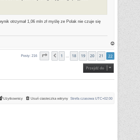
wynik otrzymał 1,06 mln zł myślę ze Polak nie czuje się
N
a
g
ó
Strona
22
1
z
22
18
19
20
21
22
Poprzednia
Posty: 216
…
r
ę
Przejdź do
Użytkownicy
Usuń ciasteczka witryny
Strefa czasowa
UTC+02:00