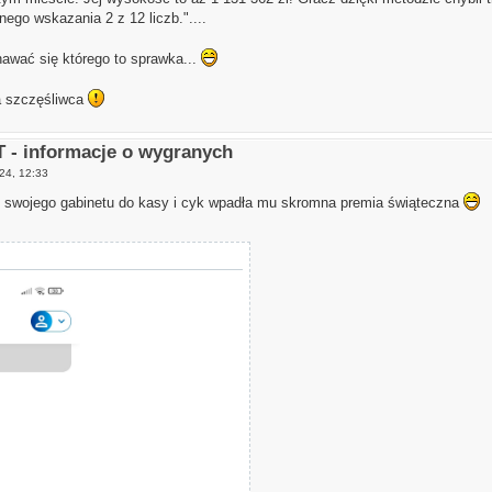
nego wskazania 2 z 12 liczb."....
awać się którego to sprawka...
la szczęśliwca
- informacje o wygranych
24, 12:33
 swojego gabinetu do kasy i cyk wpadła mu skromna premia świąteczna