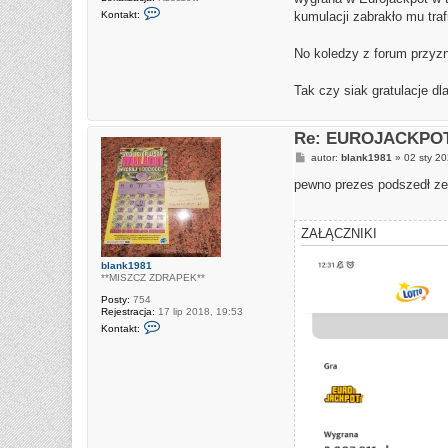
S
Kontakt:
kumulacji zabrakło mu traf
k
o
n
No koledzy z forum przyzn
t
a
k
Tak czy siak gratulacje d
t
u
j
s
Re: EUROJACKPOT 
i
ę
P
autor:
blank1981
»
02 sty 20
z
o
K
s
pewno prezes podszedł ze
r
t
u
s
z
ZAŁĄCZNIKI
y
n
a
blank1981
8
**MISZCZ ZDRAPEK**
0
Posty:
754
Rejestracja:
17 lip 2018, 19:53
S
Kontakt:
k
o
n
t
a
k
t
u
j
s