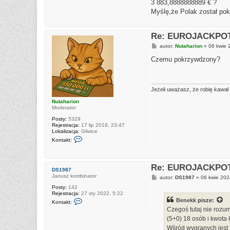
n
3 883,8888888889 € ?
o
t
1
Myślę,że Polak został po
a
k
t
u
Re: EUROJACKPOT 
j
s
P
autor:
Nutaharion
»
06 kwie 
i
o
ę
s
Czemu pokrzywdzony?
z
t
B
e
n
e
Jeżeli uważasz, że robię kawał
k
k
Nutaharion
Moderator
Posty:
5329
Rejestracja:
17 lip 2018, 23:47
Lokalizacja:
Gliwice
S
Kontakt:
k
o
n
t
Re: EUROJACKPOT 
a
DS1987
k
Janusz kombinator
P
autor:
DS1987
»
06 kwie 202
t
o
u
Posty:
142
s
j
Rejestracja:
27 sty 2022, 5:22
t
s
S
Benekk
pisze:
Kontakt:
i
k
Czegoś tutaj nie rozu
ę
o
z
n
(5+0) 18 osób i kwota
N
t
Wśród wygranych jest P
u
a