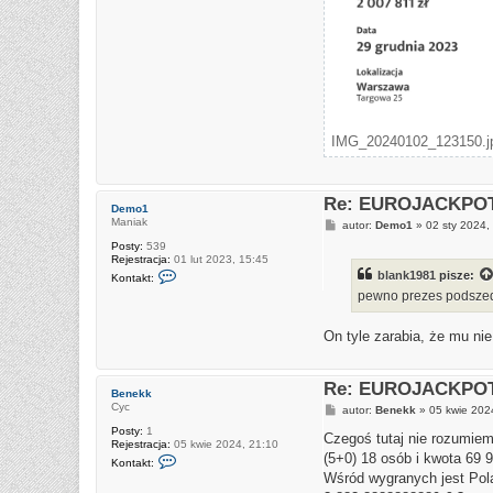
i
ę
z
b
l
a
n
k
1
9
8
IMG_20240102_123150.jpg
1
Re: EUROJACKPOT 
Demo1
Maniak
P
autor:
Demo1
»
02 sty 2024,
o
Posty:
539
s
Rejestracja:
01 lut 2023, 15:45
t
S
blank1981
pisze:
Kontakt:
k
pewno prezes podszed
o
n
t
On tyle zarabia, że mu ni
a
k
t
u
Re: EUROJACKPOT 
j
Benekk
s
Cyc
P
autor:
Benekk
»
05 kwie 202
i
o
ę
Posty:
1
s
Czegoś tutaj nie rozumiem
z
Rejestracja:
05 kwie 2024, 21:10
t
S
(5+0) 18 osób i kwota 69 
D
Kontakt:
k
e
Wśród wygranych jest Polak
o
m