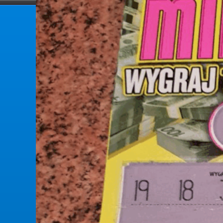
forumlotek.pl
Forum gier liczbowych