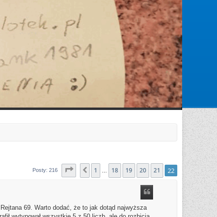
Zarejestruj się
Zaloguj się
Strona
22
1
z
22
18
19
20
21
22
Poprzednia
Posty: 216
…
ejtana 69. Warto dodać, że to jak dotąd najwyższa
fił wytypował wszystkie 5 z 50 liczb, ale do rozbicia