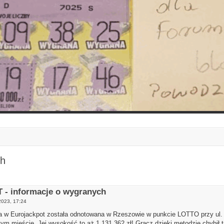
ch
- informacje o wygranych
2023, 17:24
 w Eurojackpot została odnotowana w Rzeszowie w punkcie LOTTO przy ul. R
m mieście. Jej wysokość to aż 1 131 362 zł! Gracz dzięki metodzie chybił tra