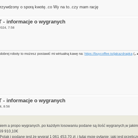
krzywdzony o sporą kwotę..co Wy na to..czy mam rację
- informacje o wygranych
2024, 7:58
 dobrej roboty to możesz postawić mi wirtualną kawę na:
https://buycoffee.to/jakazdrapka
(｡
- informacje o wygranych
4, 8:56
miem a propo wygranych..po każdym losowaniu podane są ilość wygranych,w jakim
 69 910,10€
olak i podane jest że wygrał 1 061 453,70 zł. i tutaj moje pytanie: jaki jest przel