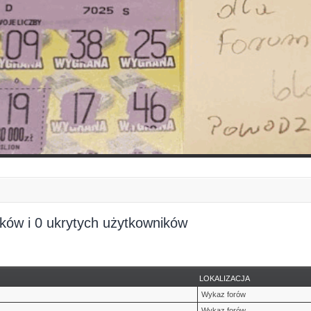
ików i 0 ukrytych użytkowników
LOKALIZACJA
Wykaz forów
Wykaz forów