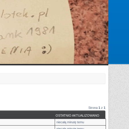
Zarejestruj się
Zaloguj się
Strona
1
z
1
OSTATNIO AKTUALIZOWANO
niecałą minutę temu
niecałą minutę temu