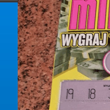
forumlotek.pl
Forum gier liczbowych