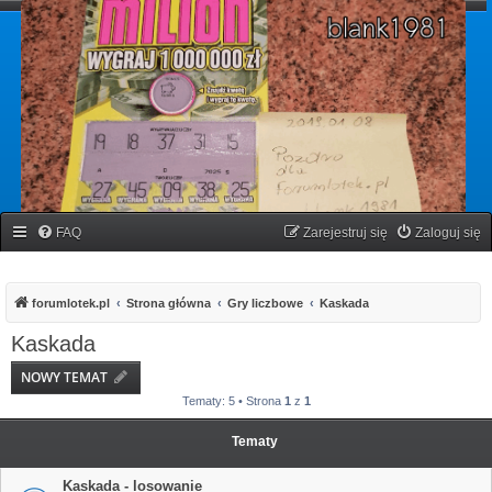
forumlotek.pl
Forum gier liczbowych
FAQ
Zarejestruj się
Zaloguj się
forumlotek.pl
Strona główna
Gry liczbowe
Kaskada
Kaskada
NOWY TEMAT
Tematy: 5 • Strona
1
z
1
Tematy
Kaskada - losowanie