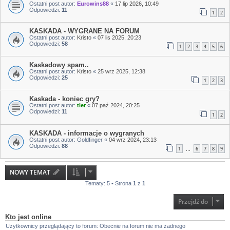
Ostatni post autor:
Eurowins88
«
17 lip 2026, 10:49
Odpowiedzi:
11
1
2
KASKADA - WYGRANE NA FORUM
Ostatni post autor:
Kristo
«
07 lis 2025, 20:23
Odpowiedzi:
58
1
2
3
4
5
6
Kaskadowy spam..
Ostatni post autor:
Kristo
«
25 wrz 2025, 12:38
Odpowiedzi:
25
1
2
3
Kaskada - koniec gry?
Ostatni post autor:
tier
«
07 paź 2024, 20:25
Odpowiedzi:
11
1
2
KASKADA - informacje o wygranych
Ostatni post autor:
Goldfinger
«
04 wrz 2024, 23:13
Odpowiedzi:
88
1
6
7
8
9
…
NOWY TEMAT
Tematy: 5 • Strona
1
z
1
Przejdź do
Kto jest online
Użytkownicy przeglądający to forum: Obecnie na forum nie ma żadnego