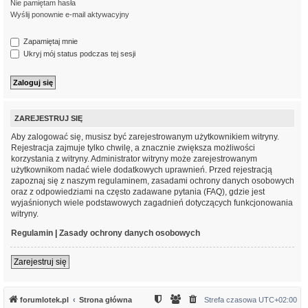
Nie pamiętam hasła
Wyślij ponownie e-mail aktywacyjny
Zapamiętaj mnie
Ukryj mój status podczas tej sesji
ZAREJESTRUJ SIĘ
Aby zalogować się, musisz być zarejestrowanym użytkownikiem witryny.
Rejestracja zajmuje tylko chwilę, a znacznie zwiększa możliwości
korzystania z witryny. Administrator witryny może zarejestrowanym
użytkownikom nadać wiele dodatkowych uprawnień. Przed rejestracją
zapoznaj się z naszym regulaminem, zasadami ochrony danych osobowych
oraz z odpowiedziami na często zadawane pytania (FAQ), gdzie jest
wyjaśnionych wiele podstawowych zagadnień dotyczących funkcjonowania
witryny.
Regulamin
|
Zasady ochrony danych osobowych
Zarejestruj się
forumlotek.pl
Strona główna
Strefa czasowa
UTC+02:00