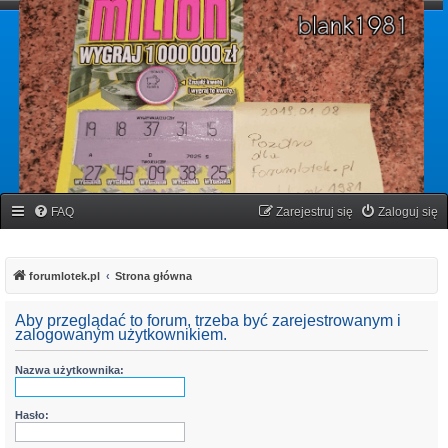
forumlotek.pl
Forum gier liczbowych
FAQ
Zarejestruj się
Zaloguj się
forumlotek.pl
Strona główna
Aby przeglądać to forum, trzeba być zarejestrowanym i
zalogowanym użytkownikiem.
Nazwa użytkownika:
Hasło: