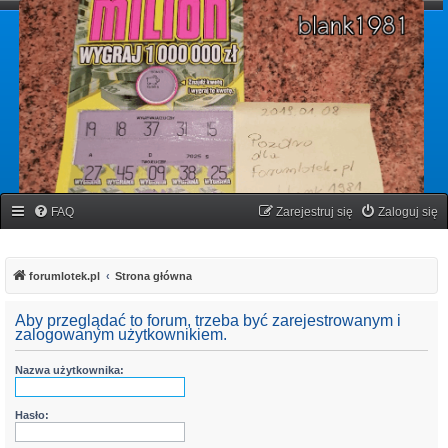
forumlotek.pl
Forum gier liczbowych
FAQ
Zarejestruj się
Zaloguj się
forumlotek.pl
Strona główna
Aby przeglądać to forum, trzeba być zarejestrowanym i
zalogowanym użytkownikiem.
Nazwa użytkownika:
Hasło: