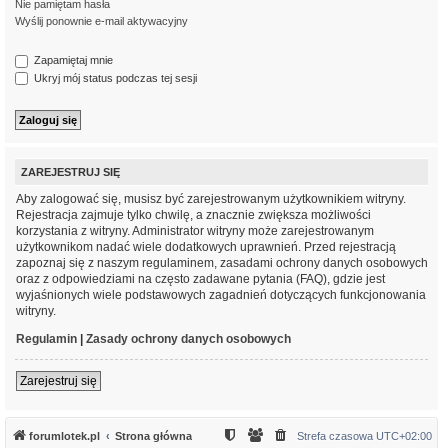
Nie pamiętam hasła
Wyślij ponownie e-mail aktywacyjny
Zapamiętaj mnie
Ukryj mój status podczas tej sesji
ZAREJESTRUJ SIĘ
Aby zalogować się, musisz być zarejestrowanym użytkownikiem witryny.
Rejestracja zajmuje tylko chwilę, a znacznie zwiększa możliwości
korzystania z witryny. Administrator witryny może zarejestrowanym
użytkownikom nadać wiele dodatkowych uprawnień. Przed rejestracją
zapoznaj się z naszym regulaminem, zasadami ochrony danych osobowych
oraz z odpowiedziami na często zadawane pytania (FAQ), gdzie jest
wyjaśnionych wiele podstawowych zagadnień dotyczących funkcjonowania
witryny.
Regulamin
|
Zasady ochrony danych osobowych
Zarejestruj się
forumlotek.pl
Strona główna
Strefa czasowa
UTC+02:00