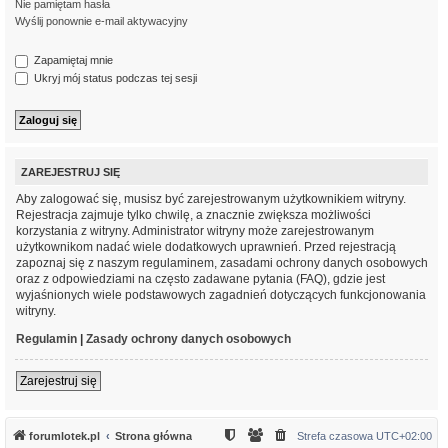
Nie pamiętam hasła
Wyślij ponownie e-mail aktywacyjny
Zapamiętaj mnie
Ukryj mój status podczas tej sesji
ZAREJESTRUJ SIĘ
Aby zalogować się, musisz być zarejestrowanym użytkownikiem witryny.
Rejestracja zajmuje tylko chwilę, a znacznie zwiększa możliwości
korzystania z witryny. Administrator witryny może zarejestrowanym
użytkownikom nadać wiele dodatkowych uprawnień. Przed rejestracją
zapoznaj się z naszym regulaminem, zasadami ochrony danych osobowych
oraz z odpowiedziami na często zadawane pytania (FAQ), gdzie jest
wyjaśnionych wiele podstawowych zagadnień dotyczących funkcjonowania
witryny.
Regulamin
|
Zasady ochrony danych osobowych
Zarejestruj się
forumlotek.pl
Strona główna
Strefa czasowa
UTC+02:00