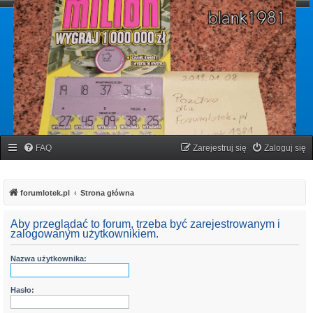
forumlotek.pl
Forum gier liczbowych
FAQ
Zarejestruj się
Zaloguj się
forumlotek.pl
Strona główna
Aby przeglądać to forum, trzeba być zarejestrowanym i
zalogowanym użytkownikiem.
Nazwa użytkownika:
Hasło: