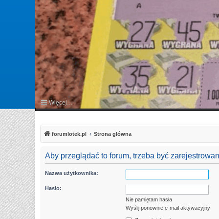
Więcej…
FAQ
forumlotek.pl
Strona główna
Aby przeglądać to forum, trzeba być zarejestrow
Nazwa użytkownika:
Hasło:
Nie pamiętam hasła
Wyślij ponownie e-mail aktywacyjny