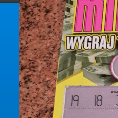
forumlotek.pl
Forum gier liczbowych