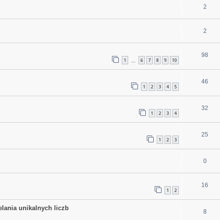
2
2
98
1
6
7
8
9
10
…
46
1
2
3
4
5
32
1
2
3
4
25
1
2
3
0
16
1
2
ania unikalnych liczb
8