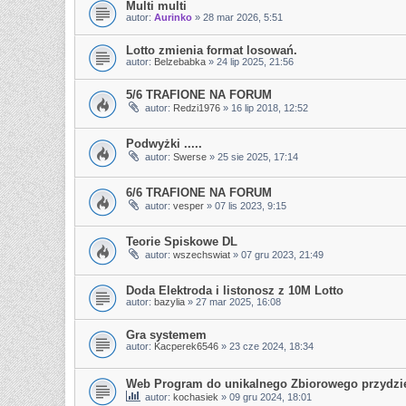
Multi multi
autor:
Aurinko
»
28 mar 2026, 5:51
Lotto zmienia format losowań.
autor:
Belzebabka
»
24 lip 2025, 21:56
5/6 TRAFIONE NA FORUM
autor:
Redzi1976
»
16 lip 2018, 12:52
Podwyżki .....
autor:
Swerse
»
25 sie 2025, 17:14
6/6 TRAFIONE NA FORUM
autor:
vesper
»
07 lis 2023, 9:15
Teorie Spiskowe DL
autor:
wszechswiat
»
07 gru 2023, 21:49
Doda Elektroda i listonosz z 10M Lotto
autor:
bazylia
»
27 mar 2025, 16:08
Gra systemem
autor:
Kacperek6546
»
23 cze 2024, 18:34
Web Program do unikalnego Zbiorowego przydziel
autor:
kochasiek
»
09 gru 2024, 18:01