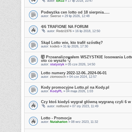
autor:
ER33
»
17 lip 2018, 10:47
Podwyżka cen lotto od 18 sierpnia.....
autor:
Swerse
»
29 lip 2026, 12:48
4/6 TRAFIONE NA FORUM
autor:
Redzi1976
»
16 lip 2018, 12:50
Skąd Lotto wie, kto trafił szóstkę?
autor:
kodixb
»
31 lip 2026, 17:30
🤯 Przeanalizowałem WSZYSTKIE losowania Lotto o
oto co wyszło 👇
autor:
statystyk
»
05 cze 2026, 14:50
Lotto numery 2022-12-06..2024-06-01
autor:
ziomoosch
»
04 cze 2024, 12:57
Kody promocyjne Lotto.pl na Kody.pl
autor:
KodyPL
»
04 maja 2026, 1:03
Czy ktoś kiedyś wygrał główną wygraną czyli 6 w 
autor:
notfound
»
07 sty 2023, 11:49
Lotto - Promocje
autor:
Nutaharion
»
08 wrz 2023, 11:32