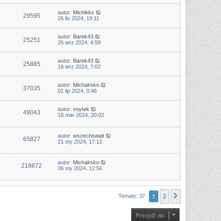
autor:
Michikks
29595
26 lis 2024, 19:11
autor:
Barek43
25251
26 wrz 2024, 4:59
autor:
Barek43
25885
16 wrz 2024, 7:02
autor:
Michalrsko
37035
01 lip 2024, 0:46
autor:
voytek
49043
16 mar 2024, 20:02
autor:
wszechswiat
65827
21 sty 2024, 17:12
autor:
Michalrsko
218872
06 sty 2024, 12:56
1
2
Następna
Tematy: 37
Przejdź do