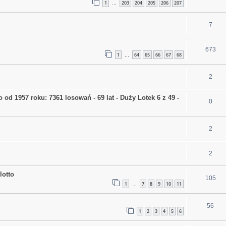
1
203
204
205
206
207
…
7
673
1
64
65
66
67
68
…
2
d 1957 roku: 7361 losowań - 69 lat - Duży Lotek 6 z 49 -
0
2
2
lotto
105
1
7
8
9
10
11
…
56
1
2
3
4
5
6