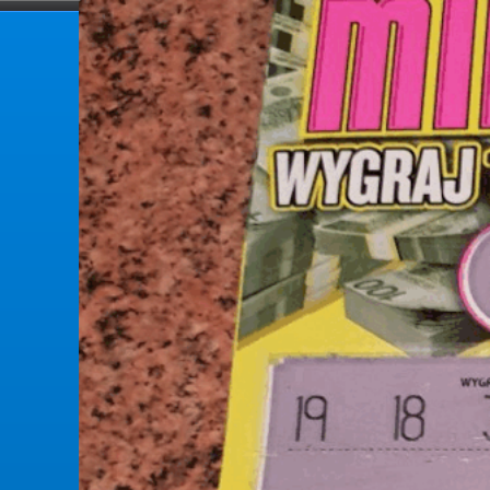
forumlotek.pl
Forum gier liczbowych