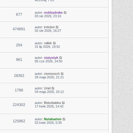
wczoraj, 7:03
autor:
nobbydrake
677
03 sie 2026, 23:10
autor:
irekdon
474891
02 sie 2026, 16:27
autor:
ralfek
204
31 lip 2026, 19:52
autor:
statystyk
961
05 cze 2026, 14:50
autor:
ziomoosch
28362
28 maja 2026, 21:21
autor:
Uriel
1788
04 maja 2026, 15:12
autor:
Belzebabka
224302
17 kwie 2026, 14:42
autor:
Nutaharion
125862
02 kwie 2026, 0:35