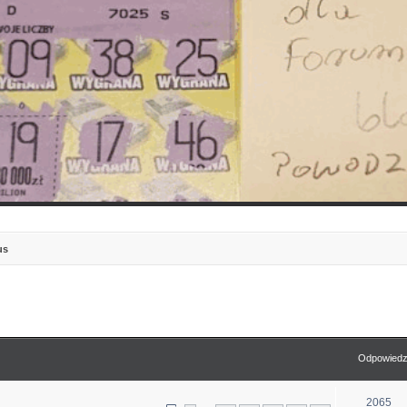
us
Odpowiedz
2065