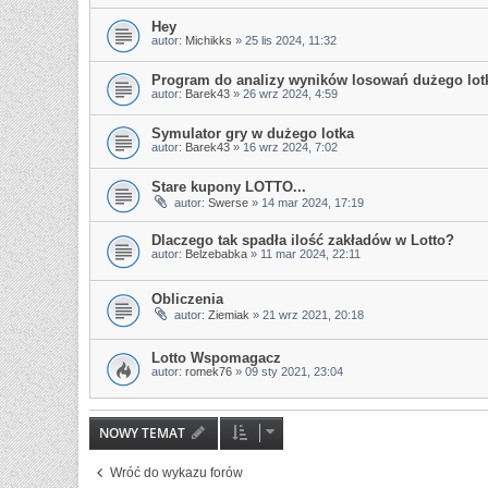
Hey
autor:
Michikks
»
25 lis 2024, 11:32
Program do analizy wyników losowań dużego lot
autor:
Barek43
»
26 wrz 2024, 4:59
Symulator gry w dużego lotka
autor:
Barek43
»
16 wrz 2024, 7:02
Stare kupony LOTTO...
autor:
Swerse
»
14 mar 2024, 17:19
Dlaczego tak spadła ilość zakładów w Lotto?
autor:
Belzebabka
»
11 mar 2024, 22:11
Obliczenia
autor:
Ziemiak
»
21 wrz 2021, 20:18
Lotto Wspomagacz
autor:
romek76
»
09 sty 2021, 23:04
NOWY TEMAT
Wróć do wykazu forów