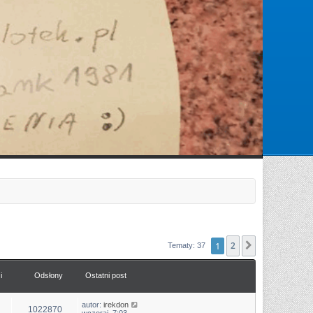
Zarejestruj się
Zaloguj się
1
2
Następna
Tematy: 37
i
Odsłony
Ostatni post
autor:
irekdon
1022870