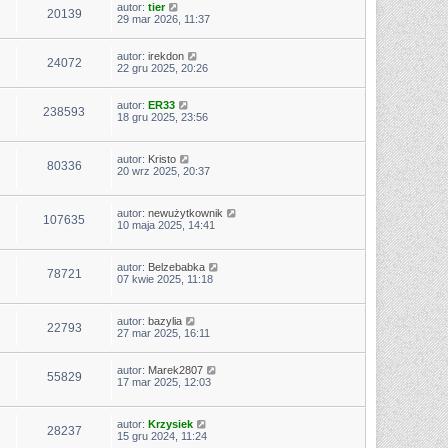
autor:
tier
20139
29 mar 2026, 11:37
autor:
irekdon
24072
22 gru 2025, 20:26
autor:
ER33
238593
18 gru 2025, 23:56
autor:
Kristo
80336
20 wrz 2025, 20:37
autor:
newużytkownik
107635
10 maja 2025, 14:41
autor:
Belzebabka
78721
07 kwie 2025, 11:18
autor:
bazylia
22793
27 mar 2025, 16:11
autor:
Marek2807
55829
17 mar 2025, 12:03
autor:
Krzysiek
28237
15 gru 2024, 11:24