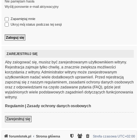
Nie pamiętam hasła
Wyślij ponownie e-mail aktywacyjny
Zapamiętaj mnie
Ukryj mój status podczas tej sesji
ZAREJESTRUJ SIĘ
Aby zalogować się, musisz być zarejestrowanym użytkownikiem witryny.
Rejestracja zajmuje tylko chwilę, a znacznie zwiększa możliwości
korzystania z witryny. Administrator witryny może zarejestrowanym
użytkownikom nadać wiele dodatkowych uprawnień. Przed rejestracją
zapoznaj się z naszym regulaminem, zasadami ochrony danych osobowych
oraz z odpowiedziami na często zadawane pytania (FAQ), gdzie jest
wyjaśnionych wiele podstawowych zagadnień dotyczących funkcjonowania
witryny.
Regulamin
|
Zasady ochrony danych osobowych
Zarejestruj się
forumlotek.pl
Strona główna
Strefa czasowa
UTC+02:00