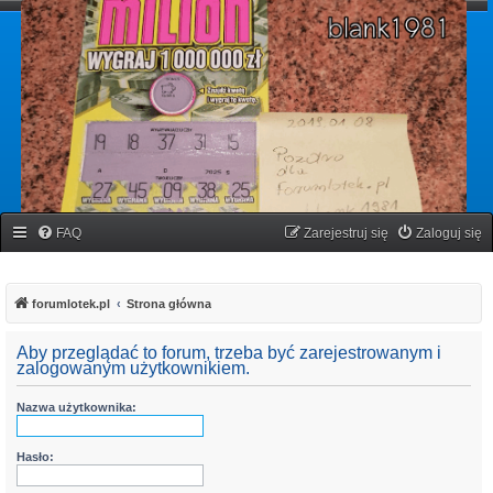
forumlotek.pl
Forum gier liczbowych
FAQ
Zarejestruj się
Zaloguj się
forumlotek.pl
Strona główna
Aby przeglądać to forum, trzeba być zarejestrowanym i
zalogowanym użytkownikiem.
Nazwa użytkownika:
Hasło: