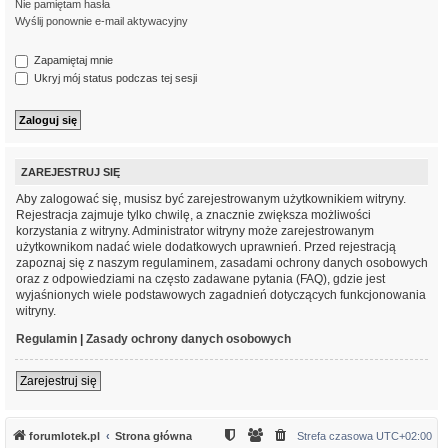
Nie pamiętam hasła
Wyślij ponownie e-mail aktywacyjny
Zapamiętaj mnie
Ukryj mój status podczas tej sesji
ZAREJESTRUJ SIĘ
Aby zalogować się, musisz być zarejestrowanym użytkownikiem witryny.
Rejestracja zajmuje tylko chwilę, a znacznie zwiększa możliwości
korzystania z witryny. Administrator witryny może zarejestrowanym
użytkownikom nadać wiele dodatkowych uprawnień. Przed rejestracją
zapoznaj się z naszym regulaminem, zasadami ochrony danych osobowych
oraz z odpowiedziami na często zadawane pytania (FAQ), gdzie jest
wyjaśnionych wiele podstawowych zagadnień dotyczących funkcjonowania
witryny.
Regulamin
|
Zasady ochrony danych osobowych
Zarejestruj się
forumlotek.pl
Strona główna
Strefa czasowa
UTC+02:00