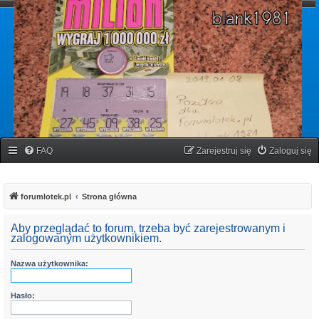
forumlotek.pl
Forum gier liczbowych
FAQ
Zarejestruj się
Zaloguj się
forumlotek.pl
Strona główna
Aby przeglądać to forum, trzeba być zarejestrowanym i
zalogowanym użytkownikiem.
Nazwa użytkownika:
Hasło: