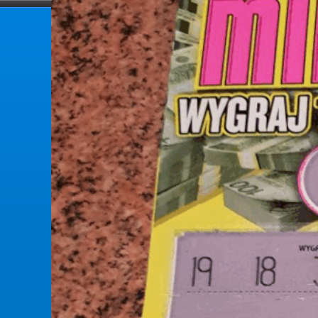
forumlotek.pl
Forum gier liczbowych