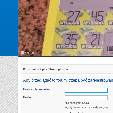
Więcej…
FAQ
forumlotek.pl
Strona główna
Aby przeglądać to forum, trzeba być zarejestrow
Nazwa użytkownika:
Hasło:
Nie pamiętam hasła
Wyślij ponownie e-mail aktywacyjny