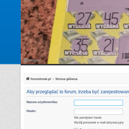
Więcej…
FAQ
forumlotek.pl
Strona główna
Aby przeglądać to forum, trzeba być zarejestrow
Nazwa użytkownika:
Hasło:
Nie pamiętam hasła
Wyślij ponownie e-mail aktywacyjny