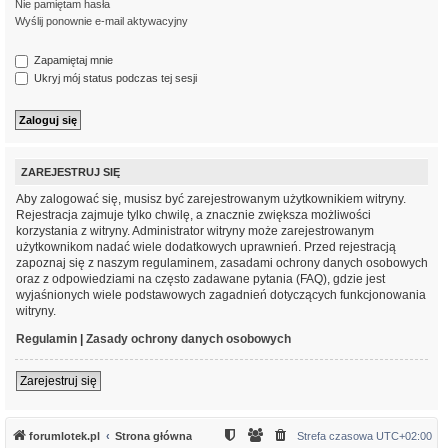
Nie pamiętam hasła
Wyślij ponownie e-mail aktywacyjny
Zapamiętaj mnie
Ukryj mój status podczas tej sesji
ZAREJESTRUJ SIĘ
Aby zalogować się, musisz być zarejestrowanym użytkownikiem witryny.
Rejestracja zajmuje tylko chwilę, a znacznie zwiększa możliwości
korzystania z witryny. Administrator witryny może zarejestrowanym
użytkownikom nadać wiele dodatkowych uprawnień. Przed rejestracją
zapoznaj się z naszym regulaminem, zasadami ochrony danych osobowych
oraz z odpowiedziami na często zadawane pytania (FAQ), gdzie jest
wyjaśnionych wiele podstawowych zagadnień dotyczących funkcjonowania
witryny.
Regulamin
|
Zasady ochrony danych osobowych
Zarejestruj się
forumlotek.pl
Strona główna
Strefa czasowa
UTC+02:00