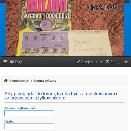
forumlotek.pl
Forum gier liczbowych
FAQ
Zarejestruj się
Zaloguj się
forumlotek.pl
Strona główna
Aby przeglądać to forum, trzeba być zarejestrowanym i
zalogowanym użytkownikiem.
Nazwa użytkownika:
Hasło: