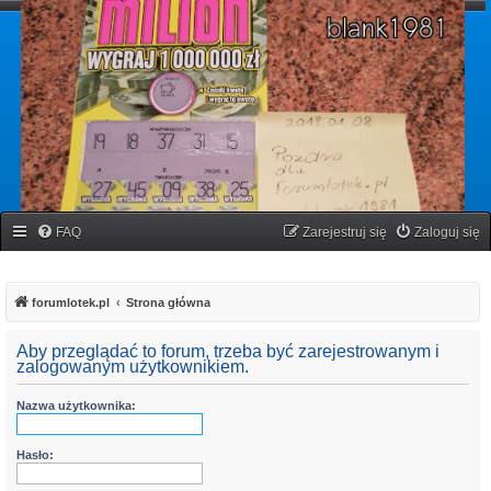
forumlotek.pl
Forum gier liczbowych
FAQ
Zarejestruj się
Zaloguj się
forumlotek.pl
Strona główna
Aby przeglądać to forum, trzeba być zarejestrowanym i
zalogowanym użytkownikiem.
Nazwa użytkownika:
Hasło: