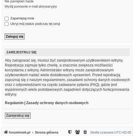
Nie pamiętam hasła
Wyślij ponownie e-mail aktywacyjny
Zapamiętaj mnie
Ukryj mój status podczas tej sesji
ZAREJESTRUJ SIĘ
Aby zalogować się, musisz być zarejestrowanym użytkownikiem witryny.
Rejestracja zajmuje tylko chwilę, a znacznie zwiększa możliwości
korzystania z witryny. Administrator witryny może zarejestrowanym
użytkownikom nadać wiele dodatkowych uprawnień. Przed rejestracją
zapoznaj się z naszym regulaminem, zasadami ochrony danych osobowych
oraz z odpowiedziami na często zadawane pytania (FAQ), gdzie jest
wyjaśnionych wiele podstawowych zagadnień dotyczących funkcjonowania
witryny.
Regulamin
|
Zasady ochrony danych osobowych
Zarejestruj się
forumlotek.pl
Strona główna
Strefa czasowa
UTC+02:00