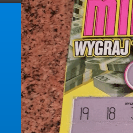
forumlotek.pl
Forum gier liczbowych