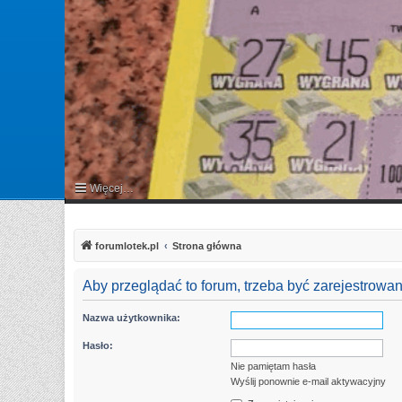
Więcej…
FAQ
forumlotek.pl
Strona główna
Aby przeglądać to forum, trzeba być zarejestrow
Nazwa użytkownika:
Hasło:
Nie pamiętam hasła
Wyślij ponownie e-mail aktywacyjny