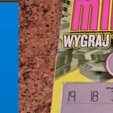
forumlotek.pl
Forum gier liczbowych