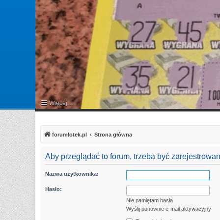
Więcej…
FAQ
forumlotek.pl
Strona główna
Aby przeglądać to forum, trzeba być zarejestrow
Nazwa użytkownika:
Hasło:
Nie pamiętam hasła
Wyślij ponownie e-mail aktywacyjny