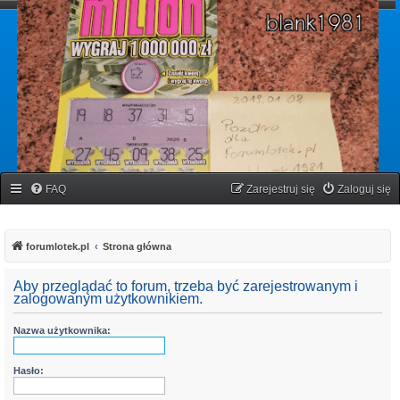
forumlotek.pl
Forum gier liczbowych
FAQ
Zarejestruj się
Zaloguj się
forumlotek.pl
Strona główna
Aby przeglądać to forum, trzeba być zarejestrowanym i
zalogowanym użytkownikiem.
Nazwa użytkownika:
Hasło: