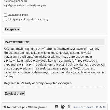
Nie pamiętam hasła
Wyślij ponownie e-mail aktywacyjny
Zapamiętaj mnie
Ukryj mój status podczas tej sesji
ZAREJESTRUJ SIĘ
Aby zalogować się, musisz być zarejestrowanym użytkownikiem witryny.
Rejestracja zajmuje tylko chwilę, a znacznie zwiększa możliwości
korzystania z witryny. Administrator witryny może zarejestrowanym
użytkownikom nadać wiele dodatkowych uprawnień. Przed rejestracją
zapoznaj się z naszym regulaminem, zasadami ochrony danych osobowych
oraz z odpowiedziami na często zadawane pytania (FAQ), gdzie jest
wyjaśnionych wiele podstawowych zagadnień dotyczących funkcjonowania
witryny.
Regulamin
|
Zasady ochrony danych osobowych
Zarejestruj się
forumlotek.pl
Strona główna
Strefa czasowa
UTC+02:00