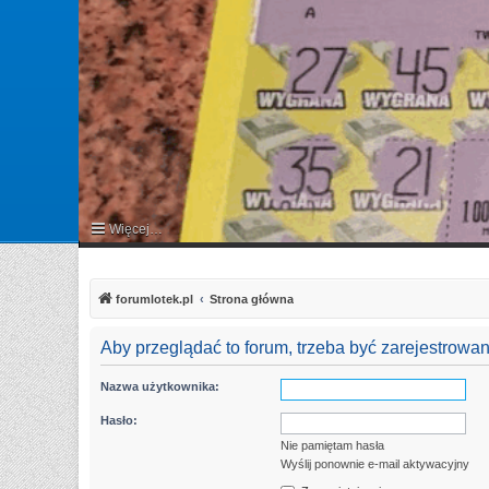
Więcej…
FAQ
forumlotek.pl
Strona główna
Aby przeglądać to forum, trzeba być zarejestrow
Nazwa użytkownika:
Hasło:
Nie pamiętam hasła
Wyślij ponownie e-mail aktywacyjny