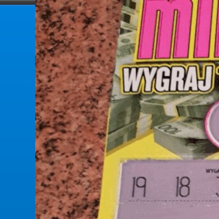
forumlotek.pl
Forum gier liczbowych