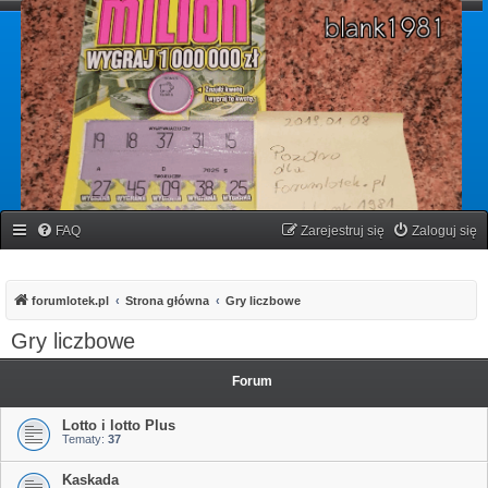
forumlotek.pl
Forum gier liczbowych
FAQ
Zarejestruj się
Zaloguj się
forumlotek.pl
Strona główna
Gry liczbowe
Gry liczbowe
Forum
Lotto i lotto Plus
Tematy:
37
Kaskada