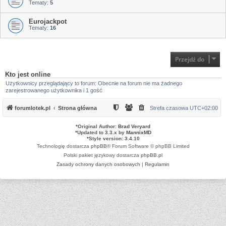
Tematy:
5
Eurojackpot
Tematy:
16
Przejdź do
Kto jest online
Użytkownicy przeglądający to forum: Obecnie na forum nie ma żadnego
zarejestrowanego użytkownika i 1 gość
forumlotek.pl
Strona główna
Strefa czasowa
UTC+02:00
*
Original Author:
Brad Veryard
*
Updated to 3.3.x by
MannixMD
*
Style version: 3.4.10
Technologię dostarcza
phpBB
® Forum Software © phpBB Limited
Polski pakiet językowy dostarcza
phpBB.pl
Zasady ochrony danych osobowych
|
Regulamin