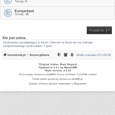
Tematy:
5
Eurojackpot
Tematy:
16
Przejdź do
Kto jest online
Użytkownicy przeglądający to forum: Obecnie na forum nie ma żadnego
zarejestrowanego użytkownika i 1 gość
forumlotek.pl
Strona główna
Strefa czasowa
UTC+02:00
*
Original Author:
Brad Veryard
*
Updated to 3.3.x by
MannixMD
*
Style version: 3.4.10
Technologię dostarcza
phpBB
® Forum Software © phpBB Limited
Polski pakiet językowy dostarcza
phpBB.pl
Zasady ochrony danych osobowych
|
Regulamin