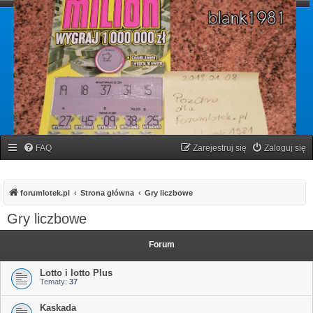
forumlotek.pl
Forum gier liczbowych
FAQ
Zarejestruj się
Zaloguj się
forumlotek.pl
Strona główna
Gry liczbowe
Gry liczbowe
Forum
Lotto i lotto Plus
Tematy:
37
Kaskada