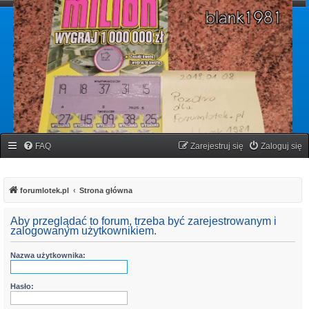
forumlotek.pl
Forum gier liczbowych
FAQ
Zarejestruj się
Zaloguj się
forumlotek.pl
Strona główna
Aby przeglądać to forum, trzeba być zarejestrowanym i
zalogowanym użytkownikiem.
Nazwa użytkownika:
Hasło: