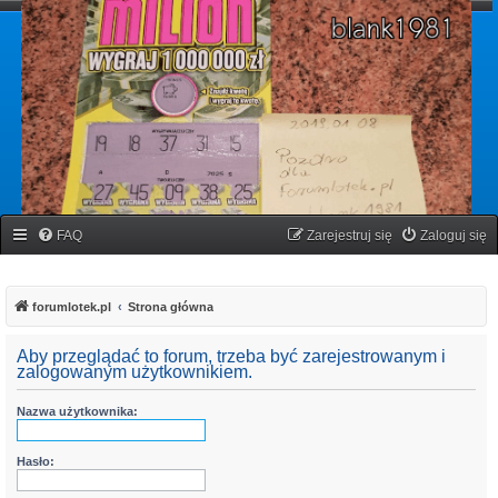
forumlotek.pl
Forum gier liczbowych
FAQ
Zarejestruj się
Zaloguj się
forumlotek.pl
Strona główna
Aby przeglądać to forum, trzeba być zarejestrowanym i
zalogowanym użytkownikiem.
Nazwa użytkownika:
Hasło: