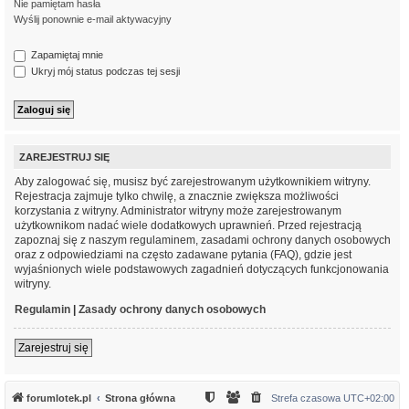
Nie pamiętam hasła
Wyślij ponownie e-mail aktywacyjny
Zapamiętaj mnie
Ukryj mój status podczas tej sesji
ZAREJESTRUJ SIĘ
Aby zalogować się, musisz być zarejestrowanym użytkownikiem witryny.
Rejestracja zajmuje tylko chwilę, a znacznie zwiększa możliwości
korzystania z witryny. Administrator witryny może zarejestrowanym
użytkownikom nadać wiele dodatkowych uprawnień. Przed rejestracją
zapoznaj się z naszym regulaminem, zasadami ochrony danych osobowych
oraz z odpowiedziami na często zadawane pytania (FAQ), gdzie jest
wyjaśnionych wiele podstawowych zagadnień dotyczących funkcjonowania
witryny.
Regulamin
|
Zasady ochrony danych osobowych
Zarejestruj się
forumlotek.pl
Strona główna
Strefa czasowa
UTC+02:00