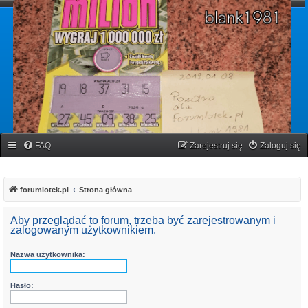
forumlotek.pl
Forum gier liczbowych
FAQ
Zarejestruj się
Zaloguj się
forumlotek.pl
Strona główna
Aby przeglądać to forum, trzeba być zarejestrowanym i
zalogowanym użytkownikiem.
Nazwa użytkownika:
Hasło: