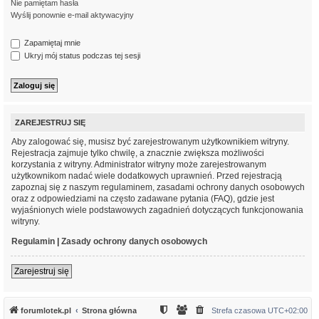
Nie pamiętam hasła
Wyślij ponownie e-mail aktywacyjny
Zapamiętaj mnie
Ukryj mój status podczas tej sesji
ZAREJESTRUJ SIĘ
Aby zalogować się, musisz być zarejestrowanym użytkownikiem witryny.
Rejestracja zajmuje tylko chwilę, a znacznie zwiększa możliwości
korzystania z witryny. Administrator witryny może zarejestrowanym
użytkownikom nadać wiele dodatkowych uprawnień. Przed rejestracją
zapoznaj się z naszym regulaminem, zasadami ochrony danych osobowych
oraz z odpowiedziami na często zadawane pytania (FAQ), gdzie jest
wyjaśnionych wiele podstawowych zagadnień dotyczących funkcjonowania
witryny.
Regulamin
|
Zasady ochrony danych osobowych
Zarejestruj się
forumlotek.pl
Strona główna
Strefa czasowa
UTC+02:00