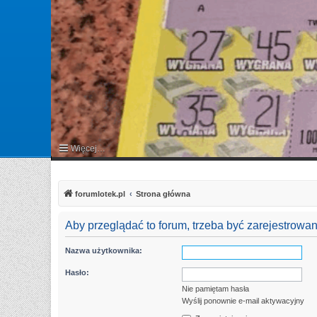
Więcej…
FAQ
forumlotek.pl
Strona główna
Aby przeglądać to forum, trzeba być zarejestrow
Nazwa użytkownika:
Hasło:
Nie pamiętam hasła
Wyślij ponownie e-mail aktywacyjny