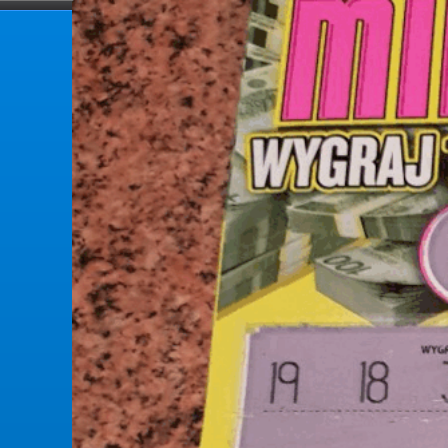
forumlotek.pl
Forum gier liczbowych