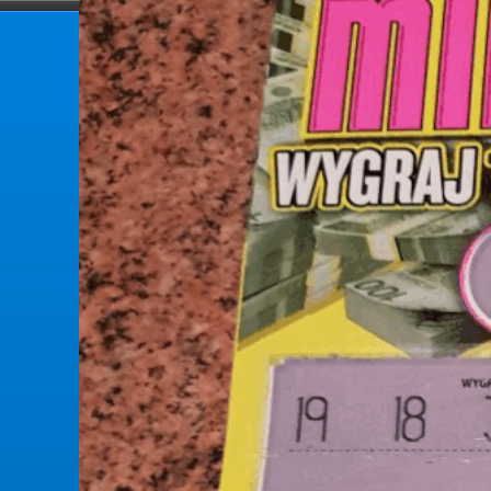
forumlotek.pl
Forum gier liczbowych