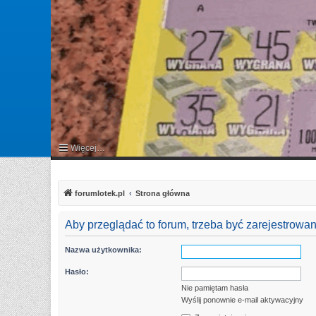
Więcej…
FAQ
forumlotek.pl
Strona główna
Aby przeglądać to forum, trzeba być zarejestrow
Nazwa użytkownika:
Hasło:
Nie pamiętam hasła
Wyślij ponownie e-mail aktywacyjny