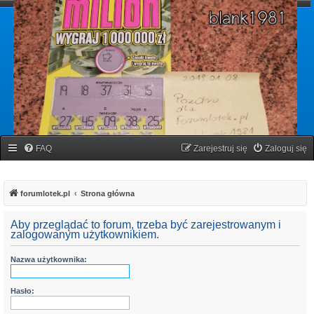
forumlotek.pl
Forum gier liczbowych
FAQ
Zarejestruj się
Zaloguj się
forumlotek.pl
Strona główna
Aby przeglądać to forum, trzeba być zarejestrowanym i
zalogowanym użytkownikiem.
Nazwa użytkownika:
Hasło: