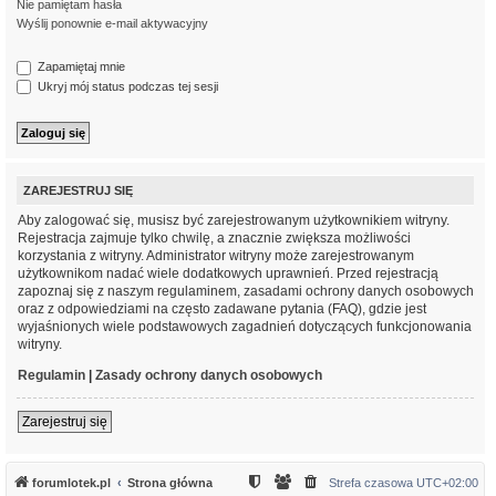
Nie pamiętam hasła
Wyślij ponownie e-mail aktywacyjny
Zapamiętaj mnie
Ukryj mój status podczas tej sesji
ZAREJESTRUJ SIĘ
Aby zalogować się, musisz być zarejestrowanym użytkownikiem witryny.
Rejestracja zajmuje tylko chwilę, a znacznie zwiększa możliwości
korzystania z witryny. Administrator witryny może zarejestrowanym
użytkownikom nadać wiele dodatkowych uprawnień. Przed rejestracją
zapoznaj się z naszym regulaminem, zasadami ochrony danych osobowych
oraz z odpowiedziami na często zadawane pytania (FAQ), gdzie jest
wyjaśnionych wiele podstawowych zagadnień dotyczących funkcjonowania
witryny.
Regulamin
|
Zasady ochrony danych osobowych
Zarejestruj się
forumlotek.pl
Strona główna
Strefa czasowa
UTC+02:00