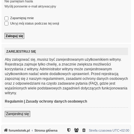
Nie pamiętam hasła
Wyślij ponownie e-mail aktywacyjny
Zapamiętaj mnie
Ukryj mój status podczas tej sesji
ZAREJESTRUJ SIĘ
Aby zalogować się, musisz być zarejestrowanym użytkownikiem witryny.
Rejestracja zajmuje tylko chwilę, a znacznie zwiększa możliwości
korzystania z witryny. Administrator witryny może zarejestrowanym
użytkownikom nadać wiele dodatkowych uprawnień. Przed rejestracją
zapoznaj się z naszym regulaminem, zasadami ochrony danych osobowych
oraz z odpowiedziami na często zadawane pytania (FAQ), gdzie jest
wyjaśnionych wiele podstawowych zagadnień dotyczących funkcjonowania
witryny.
Regulamin
|
Zasady ochrony danych osobowych
Zarejestruj się
forumlotek.pl
Strona główna
Strefa czasowa
UTC+02:00