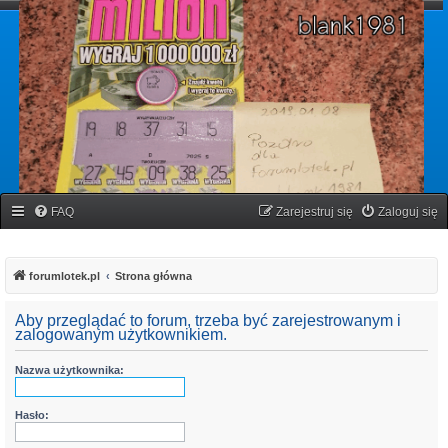
forumlotek.pl
Forum gier liczbowych
FAQ
Zarejestruj się
Zaloguj się
forumlotek.pl
Strona główna
Aby przeglądać to forum, trzeba być zarejestrowanym i
zalogowanym użytkownikiem.
Nazwa użytkownika:
Hasło: