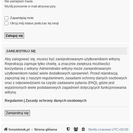
Nie pamiętam hasła
Wyślij ponownie e-mail aktywacyjny
Zapamiętaj mnie
Ukryj mój status podczas tej sesji
ZAREJESTRUJ SIĘ
Aby zalogować się, musisz być zarejestrowanym użytkownikiem witryny.
Rejestracja zajmuje tylko chwilę, a znacznie zwiększa możliwości
korzystania z witryny. Administrator witryny może zarejestrowanym
użytkownikom nadać wiele dodatkowych uprawnień. Przed rejestracją
zapoznaj się z naszym regulaminem, zasadami ochrony danych osobowych
oraz z odpowiedziami na często zadawane pytania (FAQ), gdzie jest
wyjaśnionych wiele podstawowych zagadnień dotyczących funkcjonowania
witryny.
Regulamin
|
Zasady ochrony danych osobowych
Zarejestruj się
forumlotek.pl
Strona główna
Strefa czasowa
UTC+02:00