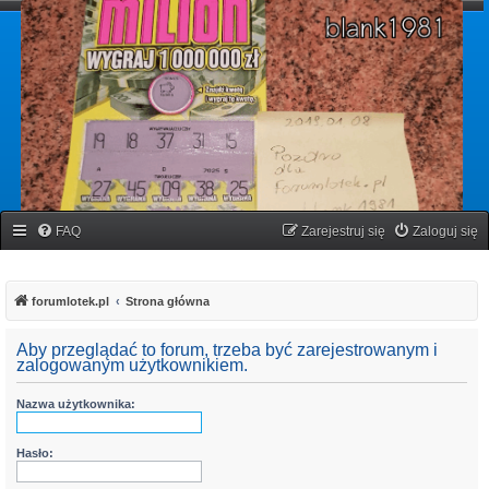
forumlotek.pl
Forum gier liczbowych
FAQ
Zarejestruj się
Zaloguj się
forumlotek.pl
Strona główna
Aby przeglądać to forum, trzeba być zarejestrowanym i
zalogowanym użytkownikiem.
Nazwa użytkownika:
Hasło: