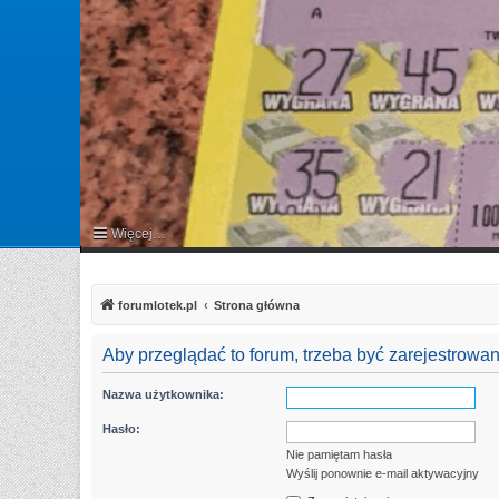
Więcej…
FAQ
forumlotek.pl
Strona główna
Aby przeglądać to forum, trzeba być zarejestrow
Nazwa użytkownika:
Hasło:
Nie pamiętam hasła
Wyślij ponownie e-mail aktywacyjny