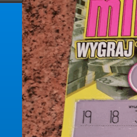
forumlotek.pl
Forum gier liczbowych