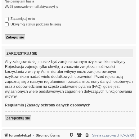
Nie pamiętam hasła
Wyślij ponownie e-mail aktywacyjny
Zapamiętaj mnie
Ukryj mój status podczas tej sesji
ZAREJESTRUJ SIĘ
Aby zalogować się, musisz być zarejestrowanym użytkownikiem witryny.
Rejestracja zajmuje tylko chwilę, a znacznie zwiększa możliwości
korzystania z witryny. Administrator witryny może zarejestrowanym
użytkownikom nadać wiele dodatkowych uprawnień. Przed rejestracją
zapoznaj się z naszym regulaminem, zasadami ochrony danych osobowych
oraz z odpowiedziami na często zadawane pytania (FAQ), gdzie jest
wyjaśnionych wiele podstawowych zagadnień dotyczących funkcjonowania
witryny.
Regulamin
|
Zasady ochrony danych osobowych
Zarejestruj się
forumlotek.pl
Strona główna
Strefa czasowa
UTC+02:00