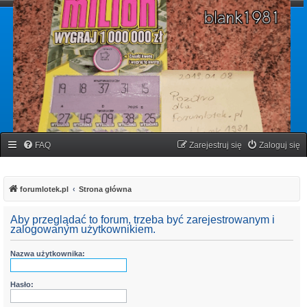
forumlotek.pl
Forum gier liczbowych
FAQ
Zarejestruj się
Zaloguj się
forumlotek.pl
Strona główna
Aby przeglądać to forum, trzeba być zarejestrowanym i
zalogowanym użytkownikiem.
Nazwa użytkownika:
Hasło: