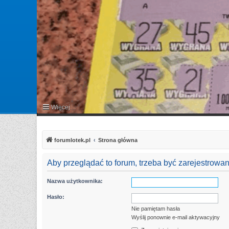
Więcej…
FAQ
forumlotek.pl
Strona główna
Aby przeglądać to forum, trzeba być zarejestrow
Nazwa użytkownika:
Hasło:
Nie pamiętam hasła
Wyślij ponownie e-mail aktywacyjny