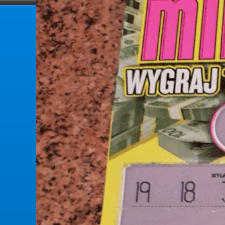
forumlotek.pl
Forum gier liczbowych