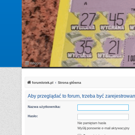
Więcej…
FAQ
forumlotek.pl
Strona główna
Aby przeglądać to forum, trzeba być zarejestrow
Nazwa użytkownika:
Hasło:
Nie pamiętam hasła
Wyślij ponownie e-mail aktywacyjny