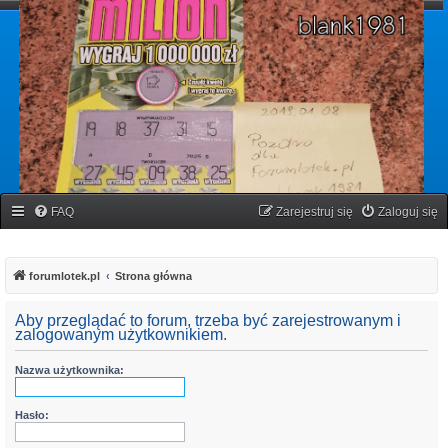
forumlotek.pl
Forum gier liczbowych
FAQ
Zarejestruj się
Zaloguj się
forumlotek.pl
Strona główna
Aby przeglądać to forum, trzeba być zarejestrowanym i
zalogowanym użytkownikiem.
Nazwa użytkownika:
Hasło: