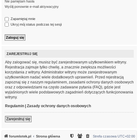
Nie pamiętam hasła
Wyślij ponownie e-mail aktywacyjny
Zapamiętaj mnie
Ukryj mój status podczas tej sesji
ZAREJESTRUJ SIĘ
Aby zalogować się, musisz być zarejestrowanym użytkownikiem witryny.
Rejestracja zajmuje tylko chwilę, a znacznie zwiększa możliwości
korzystania z witryny. Administrator witryny może zarejestrowanym
użytkownikom nadać wiele dodatkowych uprawnień. Przed rejestracją
zapoznaj się z naszym regulaminem, zasadami ochrony danych osobowych
oraz z odpowiedziami na często zadawane pytania (FAQ), gdzie jest
wyjaśnionych wiele podstawowych zagadnień dotyczących funkcjonowania
witryny.
Regulamin
|
Zasady ochrony danych osobowych
Zarejestruj się
forumlotek.pl
Strona główna
Strefa czasowa
UTC+02:00