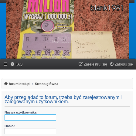
forumlotek.pl
Forum gier liczbowych
FAQ
Zarejestruj się
Zaloguj się
forumlotek.pl
Strona główna
Aby przeglądać to forum, trzeba być zarejestrowanym i
zalogowanym użytkownikiem.
Nazwa użytkownika:
Hasło: