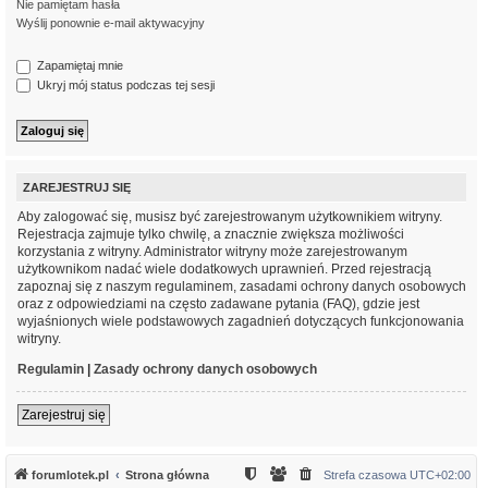
Nie pamiętam hasła
Wyślij ponownie e-mail aktywacyjny
Zapamiętaj mnie
Ukryj mój status podczas tej sesji
ZAREJESTRUJ SIĘ
Aby zalogować się, musisz być zarejestrowanym użytkownikiem witryny.
Rejestracja zajmuje tylko chwilę, a znacznie zwiększa możliwości
korzystania z witryny. Administrator witryny może zarejestrowanym
użytkownikom nadać wiele dodatkowych uprawnień. Przed rejestracją
zapoznaj się z naszym regulaminem, zasadami ochrony danych osobowych
oraz z odpowiedziami na często zadawane pytania (FAQ), gdzie jest
wyjaśnionych wiele podstawowych zagadnień dotyczących funkcjonowania
witryny.
Regulamin
|
Zasady ochrony danych osobowych
Zarejestruj się
forumlotek.pl
Strona główna
Strefa czasowa
UTC+02:00