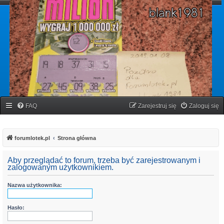
forumlotek.pl
Forum gier liczbowych
FAQ
Zarejestruj się
Zaloguj się
forumlotek.pl
Strona główna
Aby przeglądać to forum, trzeba być zarejestrowanym i
zalogowanym użytkownikiem.
Nazwa użytkownika:
Hasło: