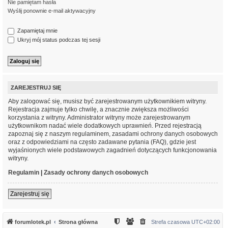
Nie pamiętam hasła
Wyślij ponownie e-mail aktywacyjny
Zapamiętaj mnie
Ukryj mój status podczas tej sesji
ZAREJESTRUJ SIĘ
Aby zalogować się, musisz być zarejestrowanym użytkownikiem witryny.
Rejestracja zajmuje tylko chwilę, a znacznie zwiększa możliwości
korzystania z witryny. Administrator witryny może zarejestrowanym
użytkownikom nadać wiele dodatkowych uprawnień. Przed rejestracją
zapoznaj się z naszym regulaminem, zasadami ochrony danych osobowych
oraz z odpowiedziami na często zadawane pytania (FAQ), gdzie jest
wyjaśnionych wiele podstawowych zagadnień dotyczących funkcjonowania
witryny.
Regulamin
|
Zasady ochrony danych osobowych
Zarejestruj się
forumlotek.pl
Strona główna
Strefa czasowa
UTC+02:00