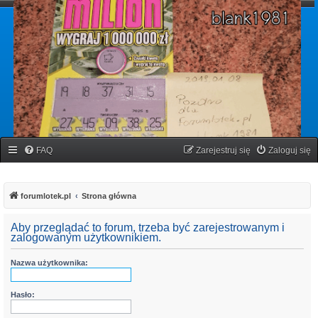
forumlotek.pl
Forum gier liczbowych
FAQ
Zarejestruj się
Zaloguj się
forumlotek.pl
Strona główna
Aby przeglądać to forum, trzeba być zarejestrowanym i
zalogowanym użytkownikiem.
Nazwa użytkownika:
Hasło: