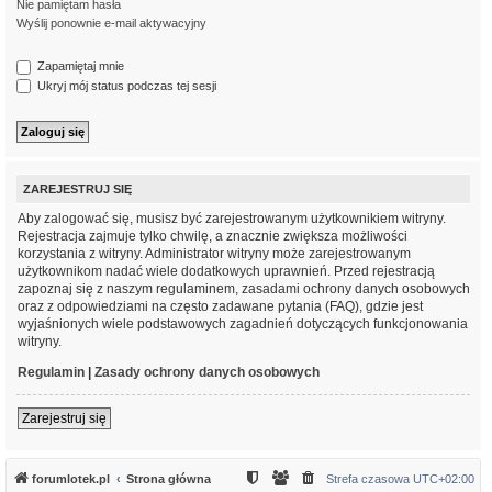
Nie pamiętam hasła
Wyślij ponownie e-mail aktywacyjny
Zapamiętaj mnie
Ukryj mój status podczas tej sesji
ZAREJESTRUJ SIĘ
Aby zalogować się, musisz być zarejestrowanym użytkownikiem witryny.
Rejestracja zajmuje tylko chwilę, a znacznie zwiększa możliwości
korzystania z witryny. Administrator witryny może zarejestrowanym
użytkownikom nadać wiele dodatkowych uprawnień. Przed rejestracją
zapoznaj się z naszym regulaminem, zasadami ochrony danych osobowych
oraz z odpowiedziami na często zadawane pytania (FAQ), gdzie jest
wyjaśnionych wiele podstawowych zagadnień dotyczących funkcjonowania
witryny.
Regulamin
|
Zasady ochrony danych osobowych
Zarejestruj się
forumlotek.pl
Strona główna
Strefa czasowa
UTC+02:00