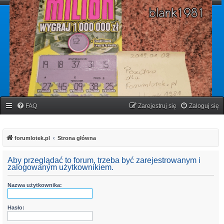
forumlotek.pl
Forum gier liczbowych
FAQ
Zarejestruj się
Zaloguj się
forumlotek.pl
Strona główna
Aby przeglądać to forum, trzeba być zarejestrowanym i
zalogowanym użytkownikiem.
Nazwa użytkownika:
Hasło: