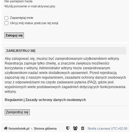
Nie pamiętam hasła
Wyślij ponownie e-mail aktywacyjny
Zapamiętaj mnie
Ukryj mój status podczas tej sesji
ZAREJESTRUJ SIĘ
Aby zalogować się, musisz być zarejestrowanym użytkownikiem witryny.
Rejestracja zajmuje tylko chwilę, a znacznie zwiększa możliwości
korzystania z witryny. Administrator witryny może zarejestrowanym
użytkownikom nadać wiele dodatkowych uprawnień. Przed rejestracją
zapoznaj się z naszym regulaminem, zasadami ochrony danych osobowych
oraz z odpowiedziami na często zadawane pytania (FAQ), gdzie jest
wyjaśnionych wiele podstawowych zagadnień dotyczących funkcjonowania
witryny.
Regulamin
|
Zasady ochrony danych osobowych
Zarejestruj się
forumlotek.pl
Strona główna
Strefa czasowa
UTC+02:00