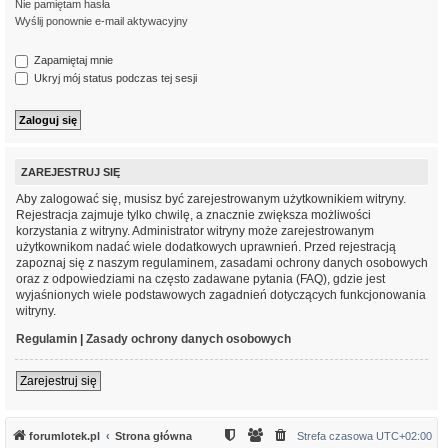
Nie pamiętam hasła
Wyślij ponownie e-mail aktywacyjny
Zapamiętaj mnie
Ukryj mój status podczas tej sesji
ZAREJESTRUJ SIĘ
Aby zalogować się, musisz być zarejestrowanym użytkownikiem witryny.
Rejestracja zajmuje tylko chwilę, a znacznie zwiększa możliwości
korzystania z witryny. Administrator witryny może zarejestrowanym
użytkownikom nadać wiele dodatkowych uprawnień. Przed rejestracją
zapoznaj się z naszym regulaminem, zasadami ochrony danych osobowych
oraz z odpowiedziami na często zadawane pytania (FAQ), gdzie jest
wyjaśnionych wiele podstawowych zagadnień dotyczących funkcjonowania
witryny.
Regulamin
|
Zasady ochrony danych osobowych
Zarejestruj się
forumlotek.pl
Strona główna
Strefa czasowa
UTC+02:00