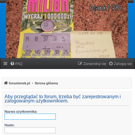
forumlotek.pl
Forum gier liczbowych
FAQ
Zarejestruj się
Zaloguj się
forumlotek.pl
Strona główna
Aby przeglądać to forum, trzeba być zarejestrowanym i
zalogowanym użytkownikiem.
Nazwa użytkownika:
Hasło: