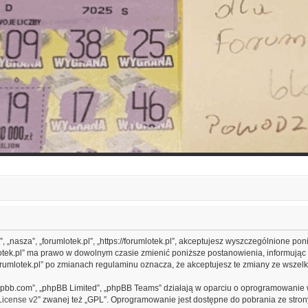
s”, „nasza”, „forumlotek.pl”, „https://forumlotek.pl”, akceptujesz wyszczególnione po
umlotek.pl” ma prawo w dowolnym czasie zmienić poniższe postanowienia, informując
„forumlotek.pl” po zmianach regulaminu oznacza, że akceptujesz te zmiany ze wsz
.phpbb.com”, „phpBB Limited”, „phpBB Teams” działają w oparciu o oprogramowanie 
License v2
” zwanej też „GPL”. Oprogramowanie jest dostępne do pobrania ze stro