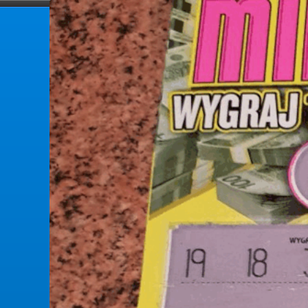
forumlotek.pl
Forum gier liczbowych