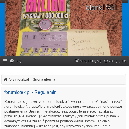
forumlotek.pl
Forum gier liczbowych
FAQ
Zarejestruj się
Zaloguj się
forumlotek.pl
Strona główna
forumlotek.pl - Regulamin
Rejestrując się na witrynie „forumlotek.pl”, zwanej dalej „my”, ”nas”, „nasza”,
„forumlotek.pl”, „https://forumlotek.pl”, akceptujesz wyszczególnione poniżej
postanowienia. Jeśli ich nie akceptujesz, opuść to miejsce, naciskając
przycisk „Nie akceptuję”. Administracja witryny „forumlotek.pl” ma prawo w
dowolnym czasie zmienić poniższe postanowienia, informując cię o
zmianach, niemniej wskazane jest, aby użytkownicy sami regularnie