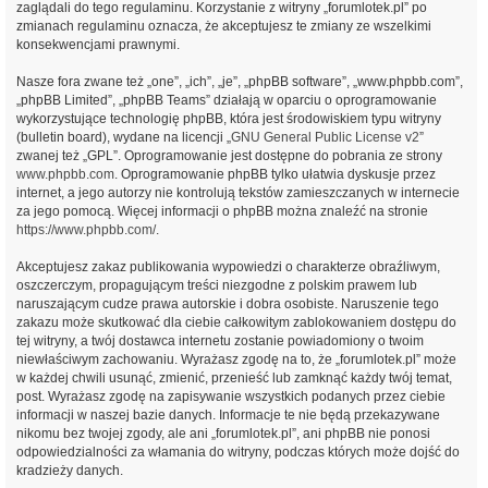
zaglądali do tego regulaminu. Korzystanie z witryny „forumlotek.pl” po
zmianach regulaminu oznacza, że akceptujesz te zmiany ze wszelkimi
konsekwencjami prawnymi.
Nasze fora zwane też „one”, „ich”, „je”, „phpBB software”, „www.phpbb.com”,
„phpBB Limited”, „phpBB Teams” działają w oparciu o oprogramowanie
wykorzystujące technologię phpBB, która jest środowiskiem typu witryny
(bulletin board), wydane na licencji „
GNU General Public License v2
”
zwanej też „GPL”. Oprogramowanie jest dostępne do pobrania ze strony
www.phpbb.com
. Oprogramowanie phpBB tylko ułatwia dyskusje przez
internet, a jego autorzy nie kontrolują tekstów zamieszczanych w internecie
za jego pomocą. Więcej informacji o phpBB można znaleźć na stronie
https://www.phpbb.com/
.
Akceptujesz zakaz publikowania wypowiedzi o charakterze obraźliwym,
oszczerczym, propagującym treści niezgodne z polskim prawem lub
naruszającym cudze prawa autorskie i dobra osobiste. Naruszenie tego
zakazu może skutkować dla ciebie całkowitym zablokowaniem dostępu do
tej witryny, a twój dostawca internetu zostanie powiadomiony o twoim
niewłaściwym zachowaniu. Wyrażasz zgodę na to, że „forumlotek.pl” może
w każdej chwili usunąć, zmienić, przenieść lub zamknąć każdy twój temat,
post. Wyrażasz zgodę na zapisywanie wszystkich podanych przez ciebie
informacji w naszej bazie danych. Informacje te nie będą przekazywane
nikomu bez twojej zgody, ale ani „forumlotek.pl”, ani phpBB nie ponosi
odpowiedzialności za włamania do witryny, podczas których może dojść do
kradzieży danych.