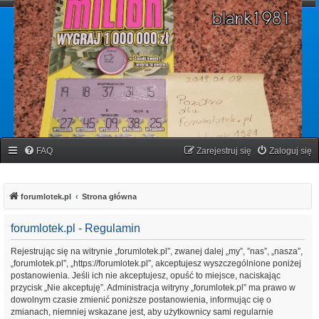
forumlotek.pl
Forum gier liczbowych
FAQ
Zarejestruj się
Zaloguj się
forumlotek.pl
Strona główna
forumlotek.pl - Regulamin
Rejestrując się na witrynie „forumlotek.pl”, zwanej dalej „my”, ”nas”, „nasza”,
„forumlotek.pl”, „https://forumlotek.pl”, akceptujesz wyszczególnione poniżej
postanowienia. Jeśli ich nie akceptujesz, opuść to miejsce, naciskając
przycisk „Nie akceptuję”. Administracja witryny „forumlotek.pl” ma prawo w
dowolnym czasie zmienić poniższe postanowienia, informując cię o
zmianach, niemniej wskazane jest, aby użytkownicy sami regularnie