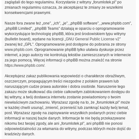
zaglądali do tego regulaminu. Korzystanie z witryny „forumlotek.pl” po
zmianach regulaminu oznacza, że akceptujesz te zmiany ze wszelkimi
konsekwencjami prawnymi.
Nasze fora zwane też „one”, „ich”, „je”, „phpBB software”, „www.phpbb.com”,
„phpBB Limited”, „phpBB Teams” działają w oparciu o oprogramowanie
wykorzystujące technologię phpBB, która jest środowiskiem typu witryny
(bulletin board), wydane na licencji „
GNU General Public License v2
”
zwanej też „GPL”. Oprogramowanie jest dostępne do pobrania ze strony
www.phpbb.com
. Oprogramowanie phpBB tylko ułatwia dyskusje przez
internet, a jego autorzy nie kontrolują tekstów zamieszczanych w internecie
za jego pomocą. Więcej informacji o phpBB można znaleźć na stronie
https://www.phpbb.com/
.
Akceptujesz zakaz publikowania wypowiedzi o charakterze obraźliwym,
oszczerczym, propagującym treści niezgodne z polskim prawem lub
naruszającym cudze prawa autorskie i dobra osobiste. Naruszenie tego
zakazu może skutkować dla ciebie całkowitym zablokowaniem dostępu do
tej witryny, a twój dostawca internetu zostanie powiadomiony o twoim
niewłaściwym zachowaniu. Wyrażasz zgodę na to, że „forumlotek.pl” może
w każdej chwili usunąć, zmienić, przenieść lub zamknąć każdy twój temat,
post. Wyrażasz zgodę na zapisywanie wszystkich podanych przez ciebie
informacji w naszej bazie danych. Informacje te nie będą przekazywane
nikomu bez twojej zgody, ale ani „forumlotek.pl”, ani phpBB nie ponosi
odpowiedzialności za włamania do witryny, podczas których może dojść do
kradzieży danych.