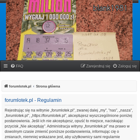
forumlotek.pl
Forum gier liczbowych
FAQ
Zarejestruj się
Zaloguj się
forumlotek.pl
Strona główna
forumlotek.pl - Regulamin
Rejestrując się na witrynie „forumlotek.pl”, zwanej dalej „my”, ”nas”, „nasza”,
„forumlotek.pl”, „https://forumlotek.pl”, akceptujesz wyszczególnione poniżej
postanowienia. Jeśli ich nie akceptujesz, opuść to miejsce, naciskając
przycisk „Nie akceptuję”. Administracja witryny „forumlotek.pl” ma prawo w
dowolnym czasie zmienić poniższe postanowienia, informując cię o
zmianach, niemniej wskazane jest, aby użytkownicy sami regularnie