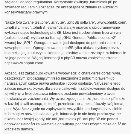
zaglądali do tego regulaminu. Korzystanie z witryny „forumlotek.pl” po
zmianach regulaminu oznacza, że akceptujesz te zmiany ze wszelkimi
konsekwencjami prawnymi.
Nasze fora zwane też „one”, „ich”, „je”, „phpBB software”, „www.phpbb.com”,
„phpBB Limited”, „phpBB Teams” działają w oparciu o oprogramowanie
wykorzystujące technologię phpBB, która jest środowiskiem typu witryny
(bulletin board), wydane na licencji „
GNU General Public License v2
”
zwanej też „GPL”. Oprogramowanie jest dostępne do pobrania ze strony
www.phpbb.com
. Oprogramowanie phpBB tylko ułatwia dyskusje przez
internet, a jego autorzy nie kontrolują tekstów zamieszczanych w internecie
za jego pomocą. Więcej informacji o phpBB można znaleźć na stronie
https://www.phpbb.com/
.
Akceptujesz zakaz publikowania wypowiedzi o charakterze obraźliwym,
oszczerczym, propagującym treści niezgodne z polskim prawem lub
naruszającym cudze prawa autorskie i dobra osobiste. Naruszenie tego
zakazu może skutkować dla ciebie całkowitym zablokowaniem dostępu do
tej witryny, a twój dostawca internetu zostanie powiadomiony o twoim
niewłaściwym zachowaniu. Wyrażasz zgodę na to, że „forumlotek.pl” może
w każdej chwili usunąć, zmienić, przenieść lub zamknąć każdy twój temat,
post. Wyrażasz zgodę na zapisywanie wszystkich podanych przez ciebie
informacji w naszej bazie danych. Informacje te nie będą przekazywane
nikomu bez twojej zgody, ale ani „forumlotek.pl”, ani phpBB nie ponosi
odpowiedzialności za włamania do witryny, podczas których może dojść do
kradzieży danych.