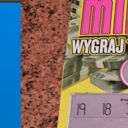
forumlotek.pl
Forum gier liczbowych